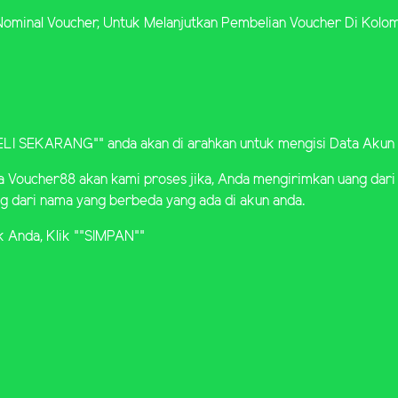
Nominal Voucher, Untuk Melanjutkan Pembelian Voucher Di Kolom 
BELI SEKARANG"" anda akan di arahkan untuk mengisi Data Akun
 Voucher88 akan kami proses jika, Anda mengirimkan uang dari
 dari nama yang berbeda yang ada di akun anda.
 Anda, Klik ""SIMPAN""