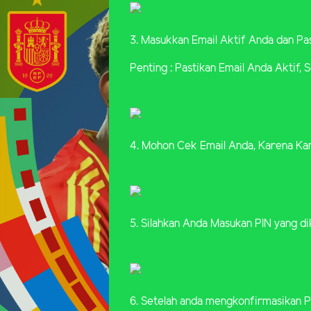
3. Masukkan Email Aktif Anda dan Pa
Penting : Pastikan Email Anda Aktif,
4. Mohon Cek Email Anda, Karena Kam
5. Silahkan Anda Masukan PIN yang d
6. Setelah anda mengkonfirmasikan P