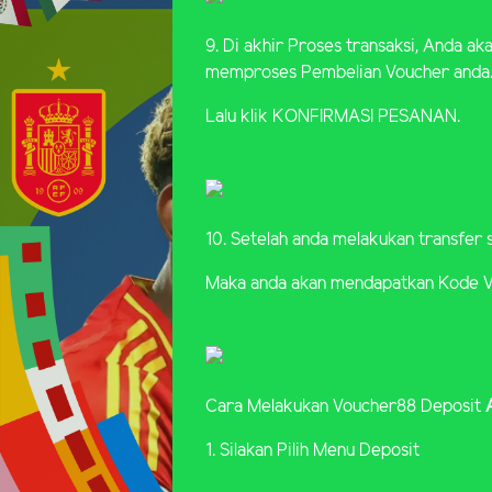
9. Di akhir Proses transaksi, Anda a
memproses Pembelian Voucher anda
Lalu klik KONFIRMASI PESANAN.
10. Setelah anda melakukan transfer 
Maka anda akan mendapatkan Kode Vou
Cara Melakukan Voucher88 Deposit
1. Silakan Pilih Menu Deposit