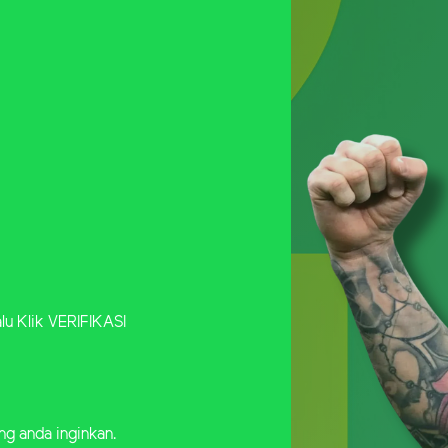
lu Klik VERIFIKASI
g anda inginkan.