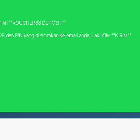
n Pilih ""VOUCHER88 DEPOSIT""
dan PIN yang dikirimkan ke email anda, Lalu Klik ""KIRIM""