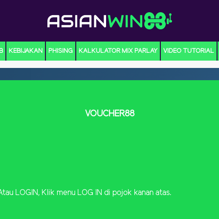
B
KEBIJAKAN
PHISING
KALKULATOR MIX PARLAY
VIDEO TUTORIAL
VOUCHER88
u LOGIN, Klik menu LOG IN di pojok kanan atas.