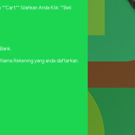
""Cart"" Silahkan Anda Klik ""Beli
 Bank.
 Nama Rekening yang anda daftarkan.