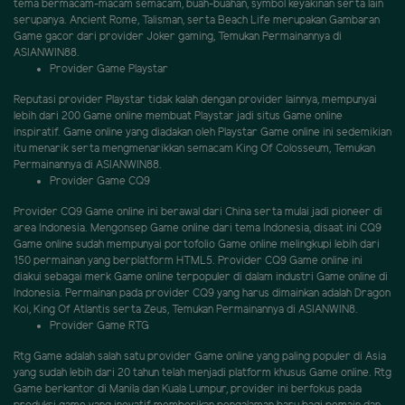
tema bermacam-macam semacam, buah-buahan, symbol keyakinan serta lain
serupanya. Ancient Rome, Talisman, serta Beach Life merupakan Gambaran
Game gacor dari provider Joker gaming, Temukan Permainannya di
ASIANWIN88.
Provider Game Playstar
Reputasi provider Playstar tidak kalah dengan provider lainnya, mempunyai
lebih dari 200 Game online membuat Playstar jadi situs Game online
inspiratif. Game online yang diadakan oleh Playstar Game online ini sedemikian
itu menarik serta mengmenarikkan semacam King Of Colosseum, Temukan
Permainannya di ASIANWIN88.
Provider Game CQ9
Provider CQ9 Game online ini berawal dari China serta mulai jadi pioneer di
area Indonesia. Mengonsep Game online dari tema Indonesia, disaat ini CQ9
Game online sudah mempunyai portofolio Game online melingkupi lebih dari
150 permainan yang berplatform HTML5. Provider CQ9 Game online ini
diakui sebagai merk Game online terpopuler di dalam industri Game online di
Indonesia. Permainan pada provider CQ9 yang harus dimainkan adalah Dragon
Koi, King Of Atlantis serta Zeus, Temukan Permainannya di ASIANWIN8.
Provider Game RTG
Rtg Game adalah salah satu provider Game online yang paling populer di Asia
yang sudah lebih dari 20 tahun telah menjadi platform khusus Game online. Rtg
Game berkantor di Manila dan Kuala Lumpur, provider ini berfokus pada