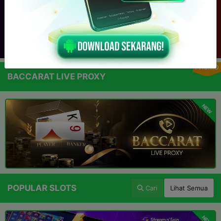
PROMO
BACCARAT LIVE PROXY
NEW
POPULAR SLOTS
Cari
Lihat Semua
NEW