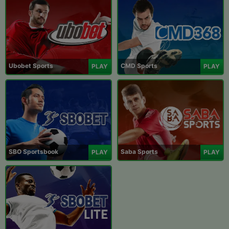
Ubobet Sports
CMD Sports
PLAY
PLAY
SBO Sportsbook
Saba Sports
PLAY
PLAY