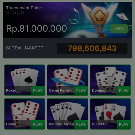
Tournament Poker
09 Aug 2026
Rp.81.000.000
VIEW
798,606,843
GLOBAL JACKPOT
Poker
Ceme Keliling
Domino
PLAY
PLAY
PLAY
Ceme
Bandar Capsa
Super10
PLAY
PLAY
PLAY