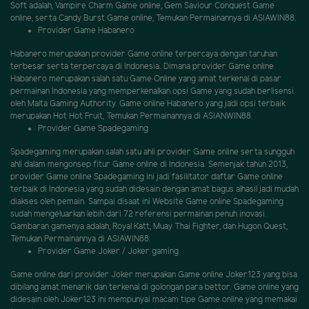
Soft adalah, Vampire Charm Game online, Gem Saviour Conquest Game
online, serta Candy Burst Game online, Temukan Permainannya di ASIAWIN88.
Provider Game Habanero
Habanero merupakan provider Game online terpercaya dengan taruhan
terbesar serta terpercaya di Indonesia. Dimana provider Game online
Habanero merupakan salah satu Game Online yang amat terkenal di pasar
permainan Indonesia yang memperkenalkan opsi Game yang sudah berlisensi
oleh Malta Gaming Authority. Game online Habanero yang jadi opsi terbaik
merupakan Hot Hot Fruit, Temukan Permainannya di ASIANWIN88.
Provider Game Spadegaming
Spadegaming merupakan salah satu ahli provider Game online serta sungguh
ahli dalam mengonsep fitur Game online di Indonesia. Semenjak tahun 2013,
provider Game online Spadegaming ini jadi fasilitator daftar Game online
terbaik di Indonesia yang sudah didesain dengan amat bagus alhasil jadi mudah
diakses oleh pemain. Sampai disaat ini Website Game online Spadegaming
sudah mengeluarkan lebih dari 72 referensi permainan penuh inovasi.
Gambaran gamenya adalah, Royal Katt, Muay Thai Fighter, dan Hugon Quest,
Temukan Permainannya di ASIAWIN88.
Provider Game Joker / Joker gaming
Game online dari provider Joker merupakan Game online Joker123 yang bisa
dibilang amat menarik dan terkenal di golongan para bettor. Game online yang
didesain oleh Joker123 ini mempunyai macam tipe Game online yang memakai