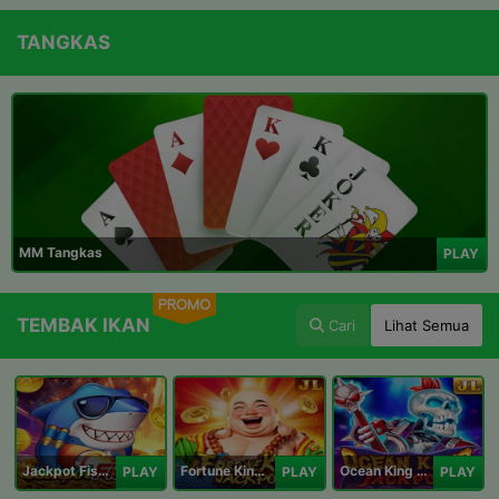
TANGKAS
MM Tangkas
PLAY
PROMO
TEMBAK IKAN
Cari
Lihat Semua
Jackpot Fishing Jili
Fortune King Jackpot
Ocean King Jackpot
PLAY
PLAY
PLAY