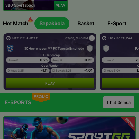
SBO Sportsbook
PLAY
Hot Match
Sepakbola
Basket
E-Sport
NETHERLANDS EREDIVISI...
09/08, 9:45 PM
LIGA PORTUGAL
SC Heerenveen
VS
FC Twente Enschede
Po
FT.Handicap
F
0.25
-0.25
-2
Home 0
Away 0
Home 0
Over/Under
O
-1.11
-1.01
1
Di Atas 3.25
Di Bawah 3.25
Di Atas 3.00
PLAY
PROMO
E-SPORTS
Lihat Semua
PROMO