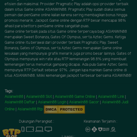
efisien dan maksimal. Provider Pragmatic Play adalah opsi provider terbaik
dalam situs Game online ASIANWIN88. Pragmatic Play sudah diakui semua
pemain dan penGame online kalian karena sering membagikan bonus hingga
promosi menarik. Jackpot Game online dengan RTP besar mencapai 98%
alhasil para bettors penGame online sangatlah puas.
Game online terbaik pada situs Game online terpercaya bagi ASIANWIN88
merupakan Sweet Bonanza, Gates Of Olympus, serta Aztec Gems. Ketiga
Game online itu berawal dari provider terbaik Pragmatic Play. Sweet
Bonanza, Gates of Olympus, serta Aztec Gems merupakan Game online
kesukaan yang mempunyai grafik menarik juga promo besar lainnya. Gates of
Olympus mempunyai win rate atau RTP kemenangan 98.8% yang membuat
kemenangan terus menuntuk gampang dicapai. Ada pula Game Aztec Gems
mempunyai RTP Default sebesar 97%. Jangan lupa mainkan Game online di
situs ASIANWIN88. Miliki kemenangan jackpot terbesar bersama ASIAWIN88!
Tags:
Asianwin88
|
Asianwin88 Slot
|
Asianwin88 Game Online
|
Asianwin88 Link
|
Asianwin88 Daftar
|
Asianwin88 Login
|
Asianwin88 Gacor
|
Asianwin88 Judi
Online
|
Asianwin88 Rtp
Dukungan Perangkat :
Keamanan Terjamin :
Lisensi :