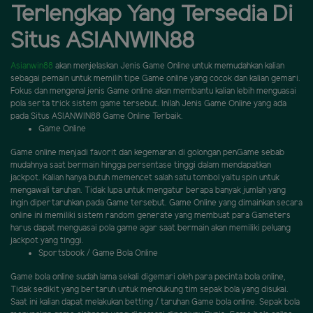
Terlengkap Yang Tersedia Di
Situs ASIANWIN88
Asianwin88
akan menjelaskan Jenis Game Online untuk memudahkan kalian
sebagai pemain untuk memilih tipe Game online yang cocok dan kalian gemari.
Fokus dan mengenal jenis Game online akan membantu kalian lebih menguasai
pola serta trick sistem game tersebut. Inilah Jenis Game Online yang ada
pada Situs ASIANWIN88 Game Online Terbaik.
Game Online
Game online menjadi favorit dan kegemaran di golongan penGame sebab
mudahnya saat bermain hingga persentase tinggi dalam mendapatkan
jackpot. Kalian hanya butuh memencet salah satu tombol yaitu spin untuk
mengawali taruhan. Tidak lupa untuk mengatur berapa banyak jumlah yang
ingin dipertaruhkan pada Game tersebut. Game Online yang dimainkan secara
online ini memiliki sistem random generate yang membuat para Gameters
harus dapat menguasai pola game agar saat bermain akan memiliki peluang
jackpot yang tinggi.
Sportsbook / Game Bola Online
Game bola online sudah lama sekali digemari oleh para pecinta bola online,
Tidak sedikit yang bertaruh untuk mendukung tim sepak bola yang disukai.
Saat ini kalian dapat melakukan betting / taruhan Game bola online. Sepak bola