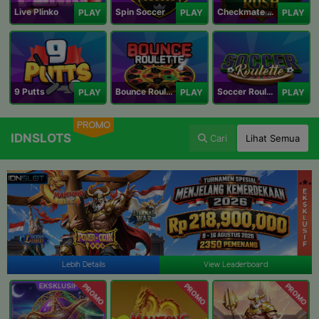
Live Plinko
Spin Soccer
Checkmate Rush
PLAY
PLAY
PLAY
9 Putts
Bounce Roulette
Soccer Roulette
PLAY
PLAY
PLAY
PROMO
IDNSLOTS
Cari
Lihat Semua
Lebih Details
View Leaderboard
PROMO
PROMO
PROMO