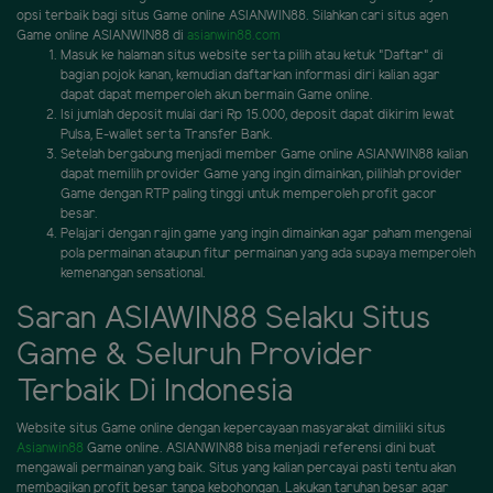
opsi terbaik bagi situs Game online ASIANWIN88. Silahkan cari situs agen
Game online ASIANWIN88 di
asianwin88.com
Masuk ke halaman situs website serta pilih atau ketuk "Daftar" di
bagian pojok kanan, kemudian daftarkan informasi diri kalian agar
dapat dapat memperoleh akun bermain Game online.
Isi jumlah deposit mulai dari Rp 15.000, deposit dapat dikirim lewat
Pulsa, E-wallet serta Transfer Bank.
Setelah bergabung menjadi member Game online ASIANWIN88 kalian
dapat memilih provider Game yang ingin dimainkan, pilihlah provider
Game dengan RTP paling tinggi untuk memperoleh profit gacor
besar.
Pelajari dengan rajin game yang ingin dimainkan agar paham mengenai
pola permainan ataupun fitur permainan yang ada supaya memperoleh
kemenangan sensational.
Saran ASIAWIN88 Selaku Situs
Game & Seluruh Provider
Terbaik Di Indonesia
Website situs Game online dengan kepercayaan masyarakat dimiliki situs
Asianwin88
Game online. ASIANWIN88 bisa menjadi referensi dini buat
mengawali permainan yang baik. Situs yang kalian percayai pasti tentu akan
membagikan profit besar tanpa kebohongan. Lakukan taruhan besar agar