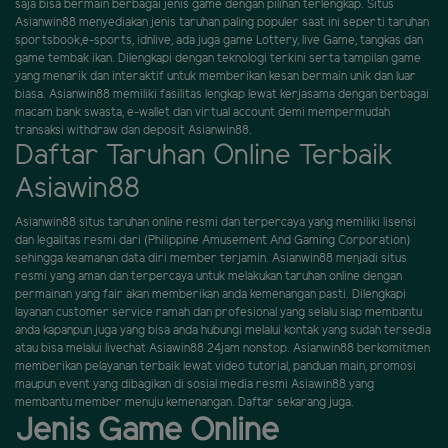
saja bisa bermain berbagai jenis game dengan pilihan terlengkap. Situs
Asianwin88 menyediakan jenis taruhan paling populer saat ini seperti taruhan
sportsbook,e-sports, idnlive, ada juga game Lottery, live Game, tangkas dan
game tembak ikan. Dilengkapi dengan teknologi terkini serta tampilan game
yang menarik dan interaktif untuk memberikan kesan bermain unik dan luar
biasa. Asianwin88 memiliki fasilitas lengkap lewat kerjasama dengan berbagai
macam bank swasta, e-wallet dan virtual account demi mempermudah
transaksi withdraw dan deposit Asianwin88.
Daftar Taruhan Online Terbaik
Asiawin88
Asianwin88 situs taruhan online resmi dan terpercaya yang memiliki lisensi
dan legalitas resmi dari (Philippine Amusement And Gaming Corporation)
sehingga keamanan data diri member terjamin. Asianwin88 menjadi situs
resmi yang aman dan terpercaya untuk melakukan taruhan online dengan
permainan yang fair akan memberikan anda kemenangan pasti. Dilengkapi
layanan customer service ramah dan profesional yang selalu siap membantu
anda kapanpun juga yang bisa anda hubungi melalui kontak yang sudah tersedia
atau bisa melalui livechat Asiawin88 24jam nonstop. Asianwin88 berkomitmen
memberikan pelayanan terbaik lewat video tutorial, panduan main, promosi
maupun event yang dibagikan di sosial media resmi Asiawin88 yang
membantu member menuju kemenangan. Daftar sekarang juga.
Jenis Game Online