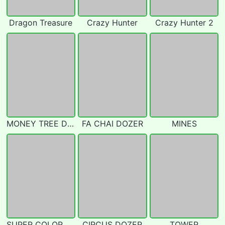
Dragon Treasure
Crazy Hunter
Crazy Hunter 2
MONEY TREE DOZER
FA CHAI DOZER
MINES
SUPER COLOR GAME
CIRCUS DOZER
TOWER