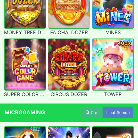
MONEY TREE DOZER
FA CHAI DOZER
MINES
SUPER COLOR GAME
CIRCUS DOZER
TOWER
MICROGAMING
Cari
Lihat Semua