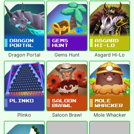
Dragon Portal
Gems Hunt
Asgard Hi-Lo
Plinko
Saloon Brawl
Mole Whacker