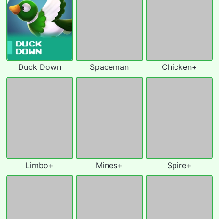
Duck Down
Spaceman
Chicken+
Limbo+
Mines+
Spire+