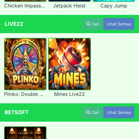
Chicken Impassable
Jetpack Heist
Capy Jump
LIVE22
Cari
Lihat Semua
Plinko: Double Wheel Live22
Mines Live22
BETSOFT
Cari
Lihat Semua