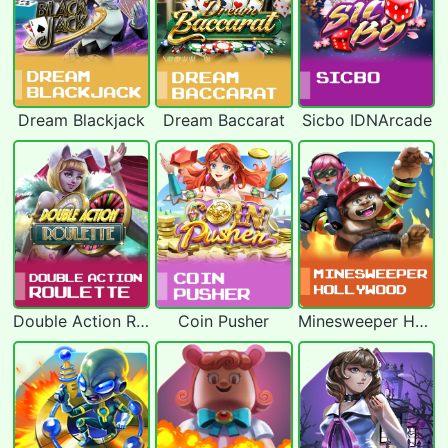
Dream Blackjack
Dream Baccarat
Sicbo IDNArcade
Double Action Roulette
Coin Pusher
Minesweeper Hollywood