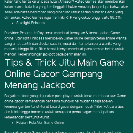
Kalian tahu harta karun pada hutan Amazon? Aztec Games akan memberikan
kalian nuansa kota tua yang tertinggal di hutan Amazon, jangan lupa bahwa akan
selalu ada harta berlimbah yang diberikan untuk setiap putaran Game yang
dimainkan. Aztec Games juga memiliki RTP yang cukup tinggi yaitu 98.3%.
Starlight Princess
Provider Pragmatic Play terus membuat kemajuan & kreasi dalam Game
online. Starlight Princess merupakan Game online dengan tema anime wanita
yang amat cantik dan disukai saat ini, mulai dari tampilan para wanita yang
menarik hingga fitur-fitur hebat lainnya membuat para pemain betah untuk
mencari keberuntungan jackpot pada permainan ini.
Tips & Trick Jitu Main Game
Online Gacor Gampang
Menang Jackpot
Banyak metode yang digunakan para player untuk terus membaca alur Game
online gacor, kemenangan pertama mungkin hal mudah tetapi apakah
kemenangan berturut-turut bisa digapai dengan mudah ? Berikut cara tips
dan trick hingga bocoran untuk kamu para pemain agar mendapatkan
kemenangan berturut-turut.
Pelajari Pola Alur Game Online
Pada setiap web Game online pastinya mempunyai alur strategi tertentu,