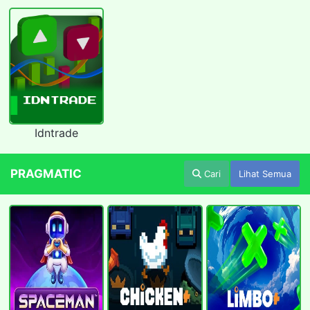
Idntrade
PRAGMATIC
Cari
Lihat Semua