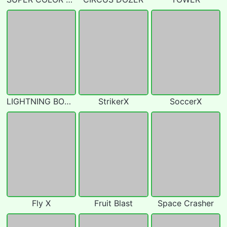
LIGHTNING BOMB
StrikerX
SoccerX
Fly X
Fruit Blast
Space Crasher