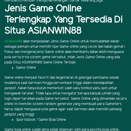
membantu member menuju kemenangan. Daftar sekarang juga.
Jenis Game Online
Terlengkap Yang Tersedia Di
Situs ASIANWIN88
Asianwin88
akan menjelaskan Jenis Game Online untuk memudahkan kalian
sebagai pemain untuk memilih tipe Game online yang cocok dan kalian gemari.
Fokus dan mengenal jenis Game online akan membantu kalian lebih menguasai
pola serta trick sistem game tersebut. Inilah Jenis Game Online yang ada
pada Situs ASIANWIN88 Game Online Terbaik.
Game Online
Game online menjadi favorit dan kegemaran di golongan penGame sebab
mudahnya saat bermain hingga persentase tinggi dalam mendapatkan
jackpot. Kalian hanya butuh memencet salah satu tombol yaitu spin untuk
mengawali taruhan. Tidak lupa untuk mengatur berapa banyak jumlah yang
ingin dipertaruhkan pada Game tersebut. Game Online yang dimainkan secara
online ini memiliki sistem random generate yang membuat para Gameters
harus dapat menguasai pola game agar saat bermain akan memiliki peluang
jackpot yang tinggi.
Sportsbook / Game Bola Online
Game bola online sudah lama sekali digemari oleh para pecinta bola online,