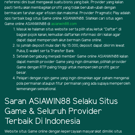
referensi dini buat mengawali suatu bisnis yang baik. Provider yang kalian
pasti tentu akan membagikan profit yang tidak berubah-ubah dengan
bermacam taruhan agar efisien dan maksimal. Provider Pragmatic Play adalah
opsi terbaik bagi situs Game online ASIANWIN88. Silahkan cari situs agen
Game online ASIANWIN88 di
asianwin88.com
Masuk ke halaman situs website serta pilih atau ketuk "Daftar" di
bagian pojok kanan, kemudian daftarkan informasi diri kalian agar
dapat dapat memperoleh akun bermain Game online.
Isi jumlah deposit mulai dari Rp 15.000, deposit dapat dikirim lewat
Pulsa, E-wallet serta Transfer Bank.
Setelah bergabung menjadi member Game online ASIANWIN88 kalian
dapat memilih provider Game yang ingin dimainkan, pilihlah provider
Game dengan RTP paling tinggi untuk memperoleh profit gacor
besar.
Pelajari dengan rajin game yang ingin dimainkan agar paham mengenai
pola permainan ataupun fitur permainan yang ada supaya memperoleh
kemenangan sensational.
Saran ASIAWIN88 Selaku Situs
Game & Seluruh Provider
Terbaik Di Indonesia
Website situs Game online dengan kepercayaan masyarakat dimiliki situs